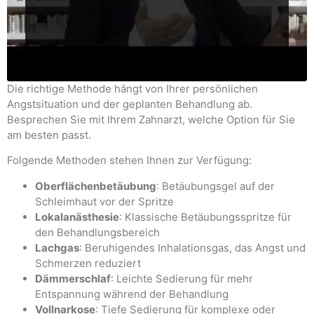
Die richtige Methode hängt von Ihrer persönlichen
Angstsituation und der geplanten Behandlung ab.
Besprechen Sie mit Ihrem Zahnarzt, welche Option für Sie
am besten passt.
Folgende Methoden stehen Ihnen zur Verfügung:
Oberflächenbetäubung
: Betäubungsgel auf der
Schleimhaut vor der Spritze
Lokalanästhesie
: Klassische Betäubungsspritze für
den Behandlungsbereich
Lachgas
: Beruhigendes Inhalationsgas, das Angst und
Schmerzen reduziert
Dämmerschlaf
: Leichte Sedierung für mehr
Entspannung während der Behandlung
Vollnarkose
: Tiefe Sedierung für komplexe oder