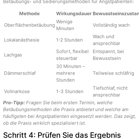
Betäubungs- und Sedierungsmethoden für Angstpatienten:
Methode
Wirkungsdauer
Bewusstseinszusta
Wenige
Oberflächenbetäubung
Vollständig wach
Minuten
Wach und
Lokalanästhesie
1-2 Stunden
ansprechbar
Sofort, flexibel
Entspannt, bei
Lachgas
steuerbar
Bewusstsein
30 Minuten –
Dämmerschlaf
mehrere
Teilweise schläfrig
Stunden
Tiefschlaf, nicht
Vollnarkose
1-3 Stunden
ansprechbar
Pro-Tipp:
Fragen Sie beim ersten Termin, welche
Betäubungsmethoden die Praxis anbietet und welche am
häufigsten bei Angstpatienten eingesetzt werden. Das zeigt,
ob die Praxis wirklich spezialisiert ist.
Schritt 4: Prüfen Sie das Ergebnis