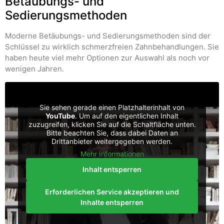
Betäubungs- und
Sedierungsmethoden
Moderne Betäubungs- und Sedierungsmethoden sind der
Schlüssel zu wirklich schmerzfreien Zahnbehandlungen. Sie
haben heute viel mehr Optionen zur Auswahl als noch vor
wenigen Jahren.
Sie sehen gerade einen Platzhalterinhalt von
YouTube
. Um auf den eigentlichen Inhalt
zuzugreifen, klicken Sie auf die Schaltfläche unten.
Bitte beachten Sie, dass dabei Daten an
Drittanbieter weitergegeben werden.
Mehr Informationen
Inhalt entsperren
Erforderlichen Service akzeptieren und
Inhalte entsperren