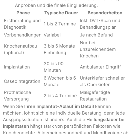
Anproben und die finale Eingliederung.
Phase
Typische Dauer
Besonderheiten
Erstberatung und
Inkl. DVT-Scan und
1 bis 2 Termine
Diagnostik
Behandlungsplan
Vorbehandlungen
Variabel
Je nach Befund
Nur bei
Knochenaufbau
3 bis 6 Monate
unzureichendem
(optional)
Einheilung
Knochen
30 bis 90
Implantation
Ambulanter Eingriff
Minuten
6 Wochen bis 6
Unterkiefer schneller
Osseointegration
Monate
als Oberkiefer
Prothetische
Maßgefertigte
2 bis 4 Termine
Versorgung
Restauration
Wenn Sie
Ihren Implantat-Ablauf im Detail
kennen
möchten, lohnt sich eine individuelle Beratung, denn jede
Ausgangssituation ist anders. Auch die
Heilungsdauer bei
Implantaten
hängt stark von persönlichen Faktoren wie
Knochendichte, Allgemeingesundheit und Mundhygiene ab.