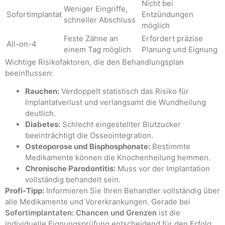
Nicht bei
Weniger Eingriffe,
Sofortimplantat
Entzündungen
schneller Abschluss
möglich
Feste Zähne an
Erfordert präzise
All-on-4
einem Tag möglich
Planung und Eignung
Wichtige Risikofaktoren, die den Behandlungsplan
beeinflussen:
Rauchen:
Verdoppelt statistisch das Risiko für
Implantatverlust und verlangsamt die Wundheilung
deutlich.
Diabetes:
Schlecht eingestellter Blutzucker
beeinträchtigt die Osseointegration.
Osteoporose und Bisphosphonate:
Bestimmte
Medikamente können die Knochenheilung hemmen.
Chronische Parodontitis:
Muss vor der Implantation
vollständig behandelt sein.
Profi-Tipp:
Informieren Sie Ihren Behandler vollständig über
alle Medikamente und Vorerkrankungen. Gerade bei
Sofortimplantaten: Chancen und Grenzen
ist die
individuelle Eignungsprüfung entscheidend für den Erfolg.