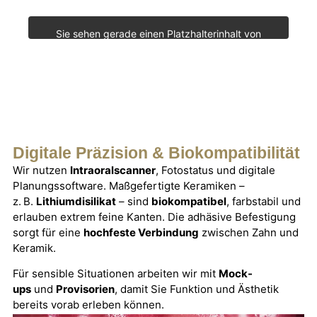
Sie sehen gerade einen Platzhalterinhalt von
YouTube
. Um auf den eigentlichen Inhalt
zuzugreifen, klicken Sie auf die Schaltfläche unten.
Bitte beachten Sie, dass dabei Daten an
Drittanbieter weitergegeben werden.
Mehr Informationen
Inhalt entsperren
Digitale Präzision & Biokompatibilität
Erforderlichen Service akzeptieren und
Inhalte entsperren
Wir nutzen
Intraoralscanner
, Fotostatus und digitale
Planungssoftware. Maßgefertigte Keramiken –
z. B.
Lithiumdisilikat
– sind
biokompatibel
, farbstabil und
erlauben extrem feine Kanten. Die adhäsive Befestigung
sorgt für eine
hochfeste Verbindung
zwischen Zahn und
Keramik.
Für sensible Situationen arbeiten wir mit
Mock-
ups
und
Provisorien
, damit Sie Funktion und Ästhetik
bereits vorab erleben können.