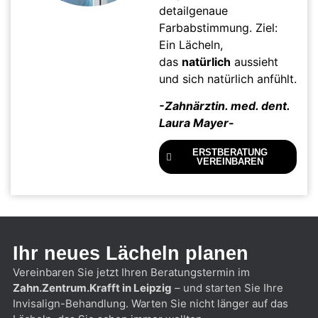
detailgenaue
Farbabstimmung. Ziel:
Ein Lächeln,
das
natürlich
aussieht
und sich natürlich anfühlt.
-Zahnärztin. med. dent.
Laura Mayer-
ERSTBERATUNG
VEREINBAREN
Ihr neues Lächeln planen
Vereinbaren Sie jetzt Ihren Beratungstermin im
Zahn.Zentrum.Krafft in Leipzig
– und starten Sie Ihre
Invisalign-Behandlung. Warten Sie nicht länger auf das