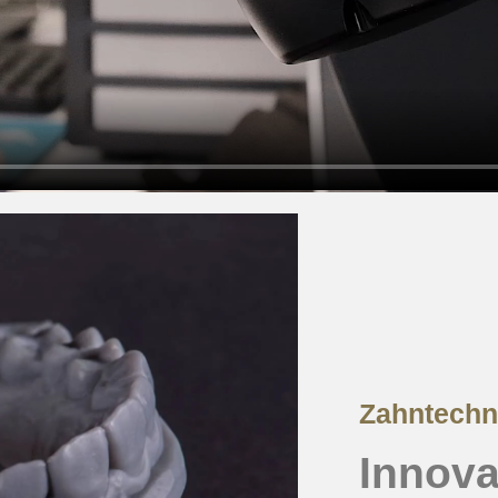
Zahntechni
Innova