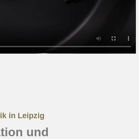
k in Leipzig
tion und