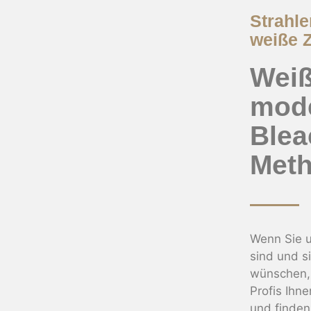
Strahle
weiße 
Weiß
mod
Blea
Met
Wenn Sie u
sind und s
wünschen,
Profis Ihne
und finden