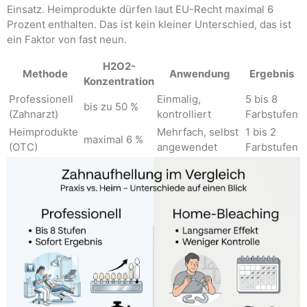
Einsatz. Heimprodukte dürfen laut EU-Recht maximal 6
Prozent enthalten. Das ist kein kleiner Unterschied, das ist
ein Faktor von fast neun.
H2O2-
Methode
Anwendung
Ergebnis
Konzentration
Professionell
Einmalig,
5 bis 8
bis zu 50 %
(Zahnarzt)
kontrolliert
Farbstufen
Heimprodukte
Mehrfach, selbst
1 bis 2
maximal 6 %
(OTC)
angewendet
Farbstufen