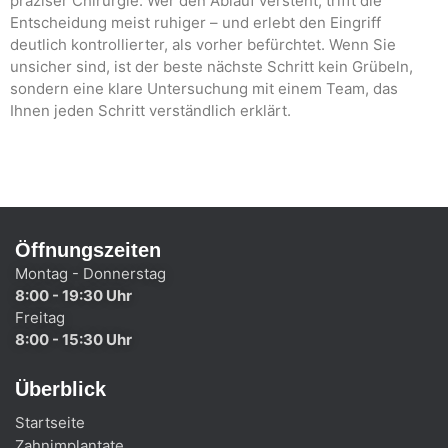
präziser Chirurgie. Wer den Ablauf versteht, trifft die
Entscheidung meist ruhiger – und erlebt den Eingriff
deutlich kontrollierter, als vorher befürchtet. Wenn Sie
unsicher sind, ist der beste nächste Schritt kein Grübeln,
sondern eine klare Untersuchung mit einem Team, das
Ihnen jeden Schritt verständlich erklärt.
Öffnungszeiten
Montag - Donnerstag
8:00 - 19:30 Uhr
Freitag
8:00 - 15:30 Uhr
Überblick
Startseite
Zahnimplantate