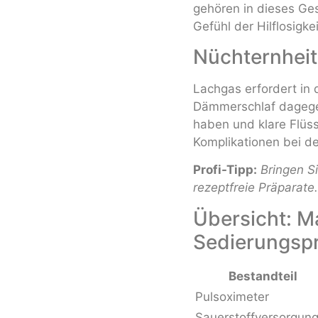
gehören in dieses Ge
Gefühl der Hilflosigke
Nüchternheit
Lachgas erfordert in 
Dämmerschlaf dagegen
haben und klare Flüss
Komplikationen bei d
Profi-Tipp:
Bringen S
rezeptfreie Präparate
Übersicht: M
Sedierungsp
Bestandteil
Pulsoximeter
Sauerstoffversorgun