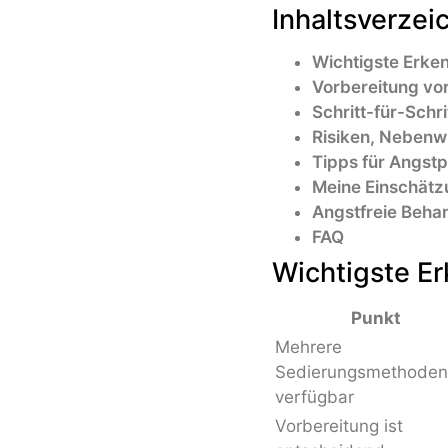
Inhaltsverzei
Wichtigste Erke
Vorbereitung vo
Schritt-für-Schr
Risiken, Neben
Tipps für Angstp
Meine Einschätz
Angstfreie Behan
FAQ
Wichtigste Er
Punkt
Mehrere
Sedierungsmethoden
verfügbar
Vorbereitung ist