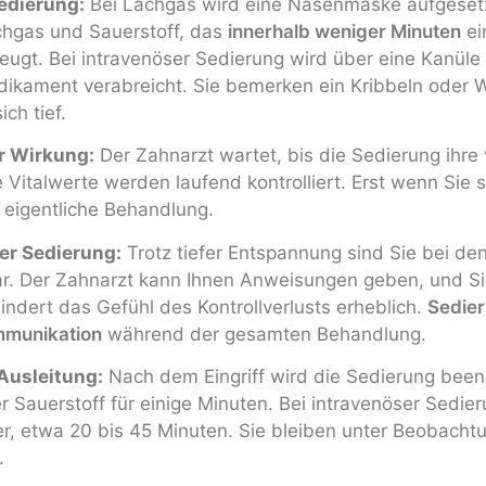
Sedierung:
Bei Lachgas wird eine Nasenmaske aufgesetz
hgas und Sauerstoff, das
innerhalb weniger Minuten
ei
ugt. Bei intravenöser Sedierung wird über eine Kanüle
ikament verabreicht. Sie bemerken ein Kribbeln oder
ch tief.
r Wirkung:
Der Zahnarzt wartet, bis die Sedierung ihre 
re Vitalwerte werden laufend kontrolliert. Erst wenn Sie 
e eigentliche Behandlung.
er Sedierung:
Trotz tiefer Entspannung sind Sie bei d
r. Der Zahnarzt kann Ihnen Anweisungen geben, und Si
indert das Gefühl des Kontrollverlusts erheblich.
Sedie
mmunikation
während der gesamten Behandlung.
Ausleitung:
Nach dem Eingriff wird die Sedierung been
er Sauerstoff für einige Minuten. Bei intravenöser Sedie
, etwa 20 bis 45 Minuten. Sie bleiben unter Beobachtu
.