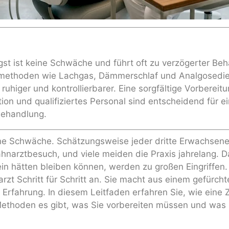
st ist keine Schwäche und führt oft zu verzögerter Be
methoden wie Lachgas, Dämmerschlaf und Analgosedi
uhiger und kontrollierbarer. Eine sorgfältige Vorbereitu
on und qualifiziertes Personal sind entscheidend für e
Behandlung.
ine Schwäche. Schätzungsweise jeder dritte Erwachsene
narztbesuch, und viele meiden die Praxis jahrelang. D
in hätten bleiben können, werden zu großen Eingriffen.
zt Schritt für Schritt an. Sie macht aus einem gefürcht
re Erfahrung. In diesem Leitfaden erfahren Sie, wie eine
 Methoden es gibt, was Sie vorbereiten müssen und wa