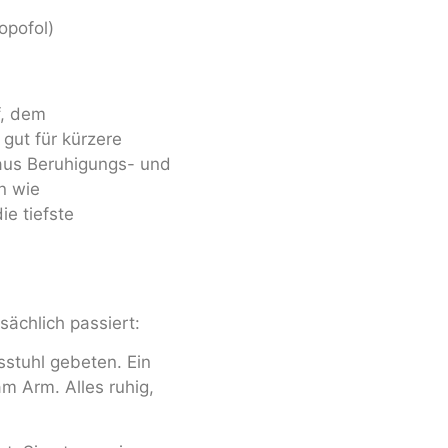
opofol)
f, dem
gut für kürzere
 aus Beruhigungs- und
n wie
ie tiefste
sächlich passiert:
stuhl gebeten. Ein
m Arm. Alles ruhig,