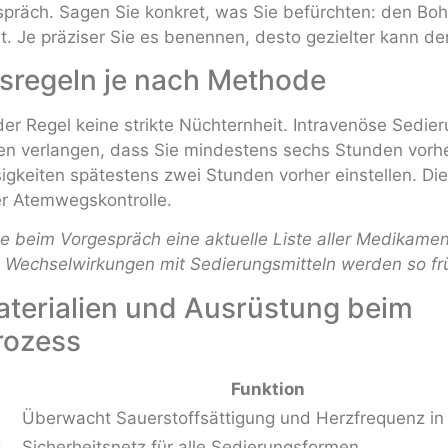
spräch. Sagen Sie konkret, was Sie befürchten: den Boh
it. Je präziser Sie es benennen, desto gezielter kann de
sregeln je nach Methode
der Regel keine strikte Nüchternheit. Intravenöse Sedie
 verlangen, dass Sie mindestens sechs Stunden vorhe
igkeiten spätestens zwei Stunden vorher einstellen. Die
er Atemwegskontrolle.
ie beim Vorgespräch eine aktuelle Liste aller Medikamen
. Wechselwirkungen mit Sedierungsmitteln werden so frü
aterialien und Ausrüstung beim
rozess
Funktion
Überwacht Sauerstoffsättigung und Herzfrequenz in 
g
Sicherheitsnetz für alle Sedierungsformen