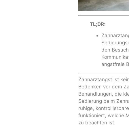
TL;DR:
Zahnarztang
Sedierungs
den Besuch r
Kommunikati
angstfreie 
Zahnarztangst ist ke
Bedenken vor dem Zah
Behandlungen, die kle
Sedierung beim Zahnar
ruhige, kontrollierba
funktioniert, welche
zu beachten ist.