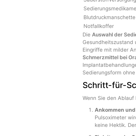
Sedierungsmedikame
Blutdruckmanschette
Notfallkoffer
Die
Auswahl der Sed
Gesundheitszustand u
Eingriffe mit milder 
Schmerzmittel bei Ora
Implantatbehandlungen
Sedierungsform ohne 
Schritt-für-S
Wenn Sie den Ablauf ke
Ankommen und l
Pulsoximeter wir
keine Hektik. De