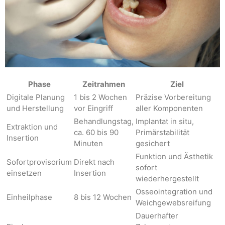
Phase
Zeitrahmen
Ziel
Digitale Planung
1 bis 2 Wochen
Präzise Vorbereitung
und Herstellung
vor Eingriff
aller Komponenten
Behandlungstag,
Implantat in situ,
Extraktion und
ca. 60 bis 90
Primärstabilität
Insertion
Minuten
gesichert
Funktion und Ästhetik
Sofortprovisorium
Direkt nach
sofort
einsetzen
Insertion
wiederhergestellt
Osseointegration und
Einheilphase
8 bis 12 Wochen
Weichgewebsreifung
Dauerhafter