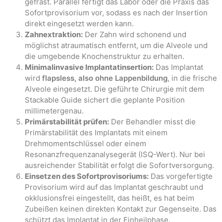
gefräst. Parallel fertigt das Labor oder die Praxis das
Sofortprovisorium vor, sodass es nach der Insertion
direkt eingesetzt werden kann.
Zahnextraktion:
Der Zahn wird schonend und
möglichst atraumatisch entfernt, um die Alveole und
die umgebende Knochenstruktur zu erhalten.
Minimalinvasive Implantatinsertion:
Das Implantat
wird
flapsless, also ohne Lappenbildung
, in die frische
Alveole eingesetzt. Die geführte Chirurgie mit dem
Stackable Guide sichert die geplante Position
millimetergenau.
Primärstabilität prüfen:
Der Behandler misst die
Primärstabilität des Implantats mit einem
Drehmomentschlüssel oder einem
Resonanzfrequenzanalysegerät (ISQ-Wert). Nur bei
ausreichender Stabilität erfolgt die Sofortversorgung.
Einsetzen des Sofortprovisoriums:
Das vorgefertigte
Provisorium wird auf das Implantat geschraubt und
okklusionsfrei eingestellt, das heißt, es hat beim
Zubeißen keinen direkten Kontakt zur Gegenseite. Das
schützt das Implantat in der Einheilphase.