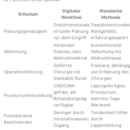
Digitaler
Klassische
Kriterium
Workflow
Methode
Dreidimensionale
Zweidimensionale
Planungsgenauigkeit
virtuelle Planung
Röntgenbild,
vor dem Eingriff
erfahrungsbasiert
Intraoraler
Konventionelle
Abformung
Scanner, kein
Abformung mit
Abdruckmaterial
Abdruckmasse
Geführte
Freihand, abhängi
Operationsführung
Chirurgie mit
von Erfahrung des
Stackable Guide
Chirurgen
CAD/CAM-
Laborgefertigtes
gefräst, am
Provisorium,
Provisoriumherstellung
Behandlungstag
mehrere Tage
verfügbar
Wartezeit
Geringer durch
Tendenziell höher
Postoperative
minimalinvasiven
durch
Beschwerden
Zugang
Lappenbildung