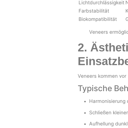
Lichtdurchlässigkeit
N
Farbstabilität
K
Biokompatibilität
G
Veneers ermögli
2. Ästhet
Einsatzb
Veneers kommen vor a
Typische Beh
Harmonisierung 
Schließen kleine
Aufhellung dunk