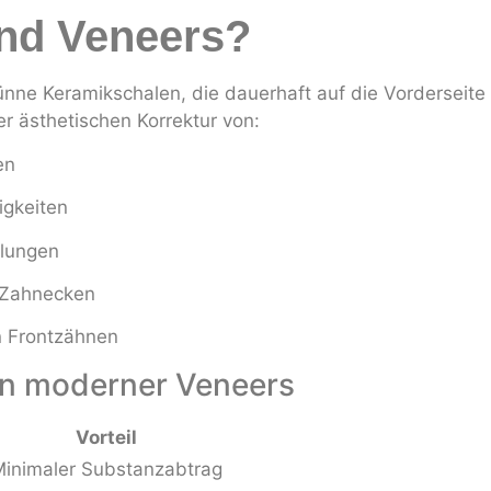
ind Veneers?
nne Keramikschalen, die dauerhaft auf die Vorderseite
r ästhetischen Korrektur von:
en
gkeiten
llungen
Zahnecken
 Frontzähnen
en moderner Veneers
Vorteil
inimaler Substanzabtrag