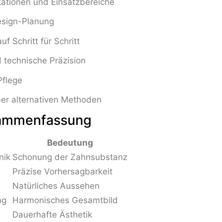
kationen und Einsatzbereiche
esign-Planung
f Schritt für Schritt
 technische Präzision
Pflege
ber alternativen Methoden
sammenfassung
Bedeutung
nik
Schonung der Zahnsubstanz
Präzise Vorhersagbarkeit
Natürliches Aussehen
ng
Harmonisches Gesamtbild
Dauerhafte Ästhetik