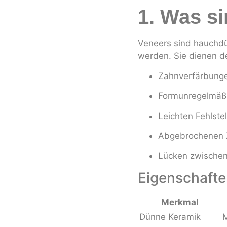
1. Was s
Veneers sind hauchdü
werden. Sie dienen de
Zahnverfärbung
Formunregelmäßi
Leichten Fehlste
Abgebrochenen 
Lücken zwischen
Eigenschaft
Merkmal
Dünne Keramik
M