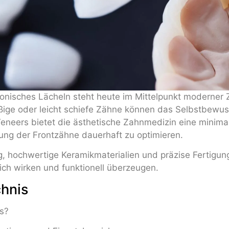
monisches Lächeln steht heute im Mittelpunkt moderner
ßige oder leicht schiefe Zähne können das Selbstbewus
Veneers bietet die ästhetische Zahnmedizin eine minimal
ung der Frontzähne dauerhaft zu optimieren.
g, hochwertige Keramikmaterialien und präzise Fertigun
lich wirken und funktionell überzeugen.
chnis
s?