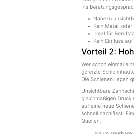
ins Beratungsgespräc
Nahezu unsichtba
Kein Metall oder
Ideal für Berufs
Kein Einfluss au
Vorteil 2: H
Wer schon einmal ein
gereizte Schleimhäut
Die Schienen liegen g
Unsichtbare Zahnschi
gleichmäßigen Druck s
auf eine neue Schiene 
schnell nachlässt. Ei
Quellen.
„Kaum spürbare Ä