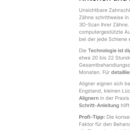
Unsichtbare Zahnschie
Zähne schrittweise in
3D-Scan Ihrer Zähne.
computergestützte Auf
bei der jede Schiene 
Die
Technologie ist dig
etwa 20 bis 22 Stunde
Gesamtbehandlungsdau
Monaten. Für
detailli
Aligner eignen sich b
Engstand, kleinen Lü
Alignern
in der Praxis
Schritt-Anleitung
hilf
Profi-Tipp:
Die konseq
Faktor für den Behand