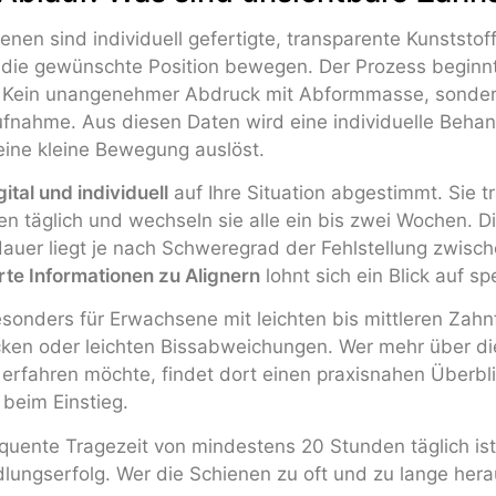
nen sind individuell gefertigte, transparente Kunststoff
 die gewünschte Position bewegen. Der Prozess beginnt
 Kein unangenehmer Abdruck mit Abformmasse, sondern
nahme. Aus diesen Daten wird eine individuelle Behandl
eine kleine Bewegung auslöst.
ital und individuell
auf Ihre Situation abgestimmt. Sie t
n täglich und wechseln sie alle ein bis zwei Wochen. D
er liegt je nach Schweregrad der Fehlstellung zwisc
erte Informationen zu Alignern
lohnt sich ein Blick auf sp
esonders für Erwachsene mit leichten bis mittleren Zahn
cken oder leichten Bissabweichungen. Wer mehr über d
 erfahren möchte, findet dort einen praxisnahen Überbl
t beim Einstieg.
uente Tragezeit von mindestens 20 Stunden täglich is
lungserfolg. Wer die Schienen zu oft und zu lange her