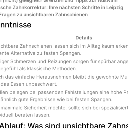
en (nicht) geeignet? Grenzen und Tipps zur Auswahl
sche Zahnkorrektur: Ihre nächsten Schritte in Leipzig
e Fragen zu unsichtbaren Zahnschienen
enntnisse
Details
chtbare Zahnschienen lassen sich im Alltag kaum erke
nte Alternative zu festen Spangen.
iger Schmerzen und Reizungen sorgen für spürbar an
egefühl als klassische Methoden.
ch das einfache Herausnehmen bleibt die gewohnte Mu
 das Essen unbeschwert.
ien belegen bei passenden Fehlstellungen eine hohe Pa
ähnlich gute Ergebnisse wie bei festen Spangen.
maximale Sicherheit möchte, sollte sich bei spezialisie
viduell beraten lassen.
 Ablauf: Was sind unsichtbare Zah