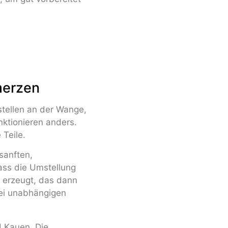
merzen
stellen an der Wange,
ktionieren anders.
 Teile.
sanften,
dass die Umstellung
e erzeugt, das dann
ei unabhängigen
d Kauen. Die