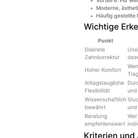
Vorteil 6: Für w
Moderne, ästheti
Häufig gestellt
Wichtige Erk
Punkt
Diskrete
Unsi
Zahnkorrektur
deze
Wen
Hoher Komfort
Trag
Alltagstaugliche
Dur
Flexibilität
und
Wissenschaftlich
Stud
bewährt
und 
Beratung
Wer 
empfehlenswert
indi
Kriterien und