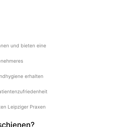
nnen und bieten eine
genehmeres
ndhygiene erhalten
tientenzufriedenheit
rten Leipziger Praxen
nschienen?