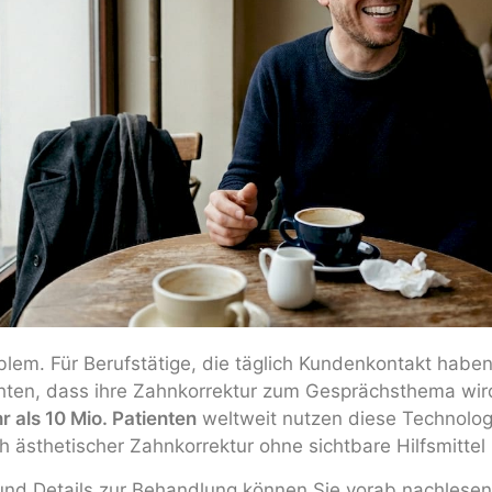
blem. Für Berufstätige, die täglich Kundenkontakt habe
hten, dass ihre Zahnkorrektur zum Gesprächsthema wird,
r als 10 Mio. Patienten
weltweit nutzen diese Technologi
 ästhetischer Zahnkorrektur ohne sichtbare Hilfsmittel i
nd Details zur Behandlung können Sie vorab nachlesen,