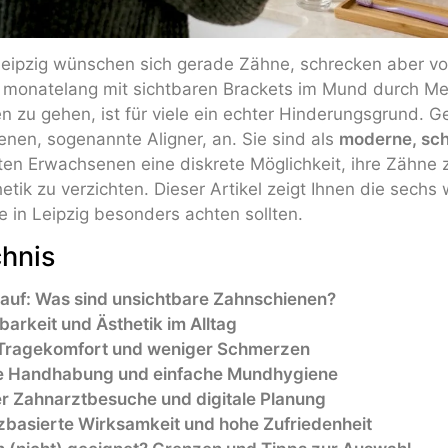
Leipzig wünschen sich gerade Zähne, schrecken aber v
 monatelang mit sichtbaren Brackets im Mund durch Me
en zu gehen, ist für viele ein echter Hinderungsgrund. G
nen, sogenannte Aligner, an. Sie sind als
moderne, sch
eten Erwachsenen eine diskrete Möglichkeit, ihre Zähne z
tik zu verzichten. Dieser Artikel zeigt Ihnen die sechs 
e in Leipzig besonders achten sollten.
chnis
lauf: Was sind unsichtbare Zahnschienen?
tbarkeit und Ästhetik im Alltag
r Tragekomfort und weniger Schmerzen
ible Handhabung und einfache Mundhygiene
er Zahnarztbesuche und digitale Planung
nzbasierte Wirksamkeit und hohe Zufriedenheit