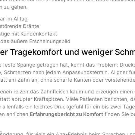
h zu gehen.
r im Alltag
 störende Drähte
tätige mit Kundenkontakt
f das äußere Erscheinungsbild
oher Tragekomfort und weniger Sch
e feste Spange getragen hat, kennt das Problem: Druck
e, Schmerzen nach jedem Anpassungstermin. Aligner fun
latt am Zahn an, ohne scharfe Kanten oder vorstehende
enen reizen das Zahnfleisch kaum und erzeugen einen 
tatt abrupter Kraftspitzen. Viele Patienten berichten, 
allenfalls ein leichtes Druckgefühl für ein bis zwei Tag
nen ehrlichen
Erfahrungsbericht zu Komfort
finden Sie b
nderung, für viele ein Aha-Erlebnis beim Sprechen un