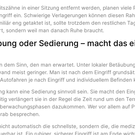
itszähne in einer Sitzung entfernt werden, planen viele
ingriff ein. Schwierige Verlagerungen können diesen Ra
iliär eng getaktet ist, sollte trotzdem den restlichen Tag
rt, sondern weil man danach Ruhe braucht.
bung oder Sedierung – macht das e
in dem Sinn, den man erwartet. Unter lokaler Betäubung
and meist geringer. Man ist nach dem Eingriff grundsätz
Autofahren je nach Eingriff und individuellem Befinden k
 kann eine Sedierung sinnvoll sein. Sie macht den Eingri
tig verlängert sie in der Regel die Zeit rund um den Ter
berwachungsphasen dazukommen. Wer vor allem auf Pla
orab besprechen.
icht automatisch die schnellste, sondern die, die medizi
erbar ist. Ein ruhiger, sicherer Eingriff ist am Ende wic