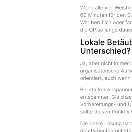
Wenn alle vier Weishe
60 Minuten für den E
Wer beruflich oder fam
die OP so lange daue
Lokale Betäu
Unterschied?
Ja, aber nicht immer 
organisatorische Aufw
orientiert, auch wenn 
Bei starker Anspannung
entspannter. Gleichzei
Vorbereitungs- und Ü
sollte diesen Punkt v
Die beste Lösung ist n
den Patienten gut steu