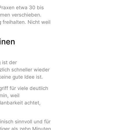
 Praxen etwa 30 bis
hmen verschieben.
 freihalten. Nicht weil
inen
 ist der
lich schneller wieder
eine gute Idee ist.
ff für viele deutlich
min, weil
nbarkeit achtet,
nisch sinnvoll und für
htiger als zehn Minuten