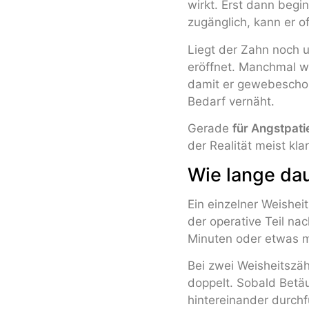
wirkt. Erst dann begi
zugänglich, kann er o
Liegt der Zahn noch u
eröffnet. Manchmal wi
damit er gewebeschon
Bedarf vernäht.
Gerade
für Angstpati
der Realität meist klar
Wie lange dau
Ein einzelner Weisheits
der operative Teil na
Minuten oder etwas m
Bei zwei Weisheitszähn
doppelt. Sobald Betäu
hintereinander durchf