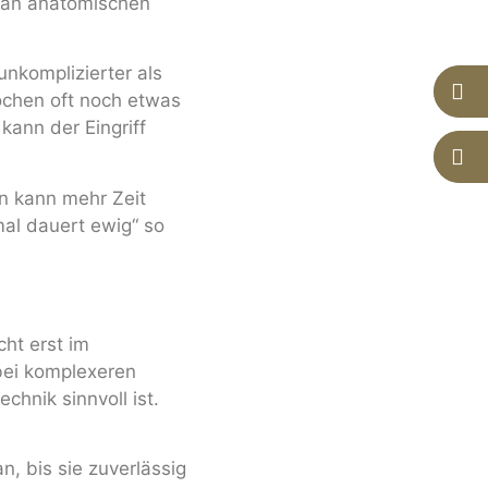
r an anatomischen
unkomplizierter als
ochen oft noch etwas
ann der Eingriff
n kann mehr Zeit
mal dauert ewig“ so
cht erst im
bei komplexeren
chnik sinnvoll ist.
, bis sie zuverlässig