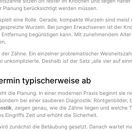
itszähne sitzen oft fester im Knochen und liegen nähe
er Planung berücksichtigt werden müssen.
pielt eine Rolle. Gerade, kompakte Wurzeln sind meist 
gespreizte Wurzeln. Bei jungen Erwachsenen ist der Kn
e Entfernung begünstigen kann. Mit zunehmendem Alter k
en.
 der Zähne. Ein einzelner problematischer Weisheitszah
 unkomplizierte. Deshalb ist der Satz „alle vier auf ein
Termin typischerweise ab
eht die Planung. In einer modernen Praxis beginnt sie ni
ondern bei einer sauberen Diagnostik. Röntgenbilder, 
ostik
, zeigen genau, wie die Zähne liegen und welche Te
 Eingriffs Zeit und erhöht die Sicherheit.
rd zunächst die Betäubung gesetzt. Danach wartet man