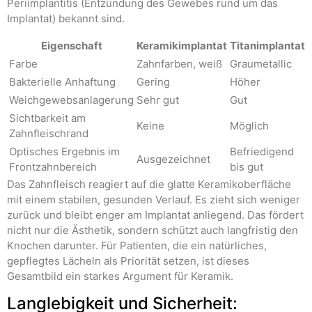
Periimplantitis (Entzündung des Gewebes rund um das
Implantat) bekannt sind.
Eigenschaft
Keramikimplantat
Titanimplantat
Farbe
Zahnfarben, weiß
Graumetallic
Bakterielle Anhaftung
Gering
Höher
Weichgewebsanlagerung
Sehr gut
Gut
Sichtbarkeit am
Keine
Möglich
Zahnfleischrand
Optisches Ergebnis im
Befriedigend
Ausgezeichnet
Frontzahnbereich
bis gut
Das Zahnfleisch reagiert auf die glatte Keramikoberfläche
mit einem stabilen, gesunden Verlauf. Es zieht sich weniger
zurück und bleibt enger am Implantat anliegend. Das fördert
nicht nur die Ästhetik, sondern schützt auch langfristig den
Knochen darunter. Für Patienten, die ein natürliches,
gepflegtes Lächeln als Priorität setzen, ist dieses
Gesamtbild ein starkes Argument für Keramik.
Langlebigkeit und Sicherheit: