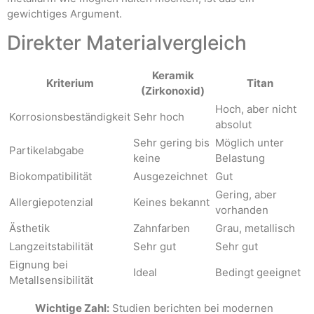
gewichtiges Argument.
Direkter Materialvergleich
Keramik
Kriterium
Titan
(Zirkonoxid)
Hoch, aber nicht
Korrosionsbeständigkeit
Sehr hoch
absolut
Sehr gering bis
Möglich unter
Partikelabgabe
keine
Belastung
Biokompatibilität
Ausgezeichnet
Gut
Gering, aber
Allergiepotenzial
Keines bekannt
vorhanden
Ästhetik
Zahnfarben
Grau, metallisch
Langzeitstabilität
Sehr gut
Sehr gut
Eignung bei
Ideal
Bedingt geeignet
Metallsensibilität
Wichtige Zahl:
Studien berichten bei modernen